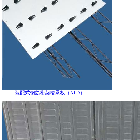
装配式钢筋桁架楼承板（ATD）