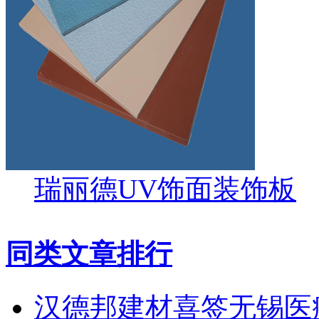
瑞丽德UV饰面装饰板
同类文章排行
汉德邦建材喜签无锡医