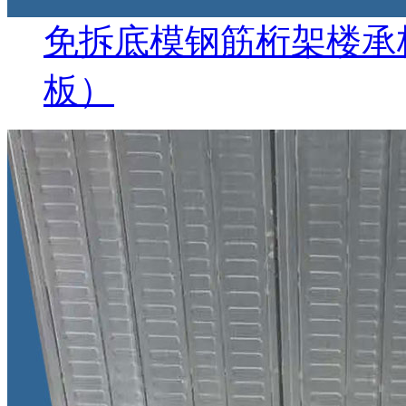
免拆底模钢筋桁架楼承
板）