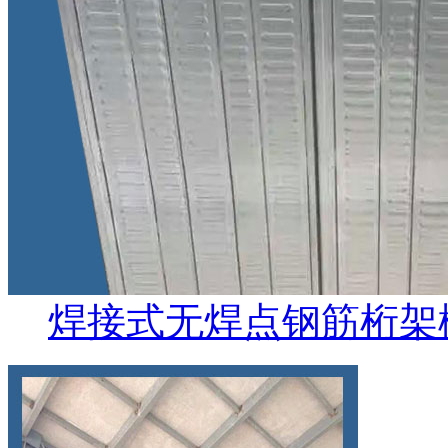
焊接式无焊点钢筋桁架