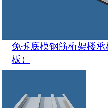
免拆底模钢筋桁架楼承
板）