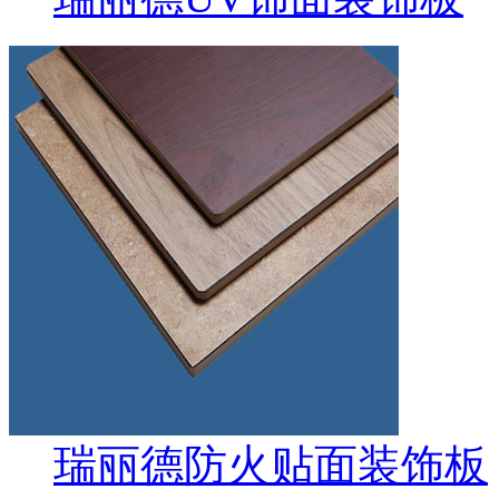
瑞丽德防火贴面装饰板