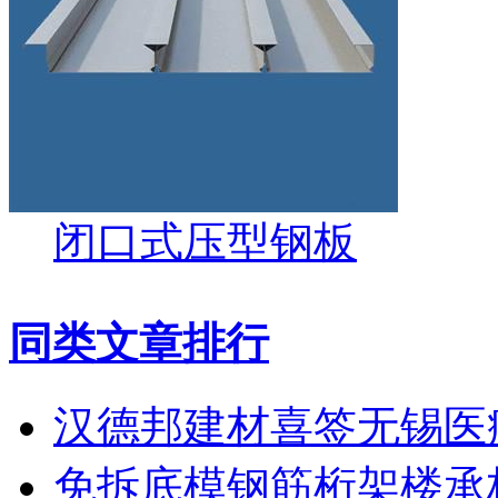
闭口式压型钢板
同类文章排行
汉德邦建材喜签无锡医
免拆底模钢筋桁架楼承