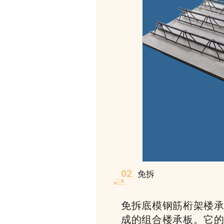
02
免拆
免拆底模钢筋桁架楼
成的组合楼承板。它