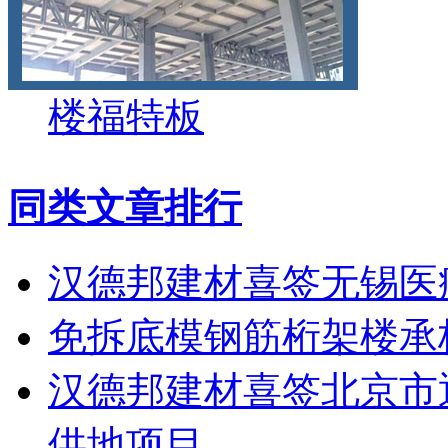
楼福特板
同类文章排行
汉德邦建材喜签无锡医
免拆底模钢筋桁架楼承
汉德邦建材喜签北京市
供地项目