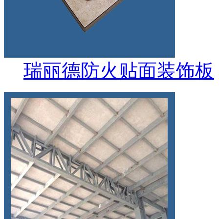
瑞丽德防火贴面装饰板