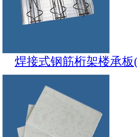
焊接式钢筋桁架楼承板(