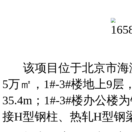
该项目位于北京市海淀
5万㎡，1#-3#楼地上9
35.4m；1#-3#楼办
接H型钢柱、热轧H型钢