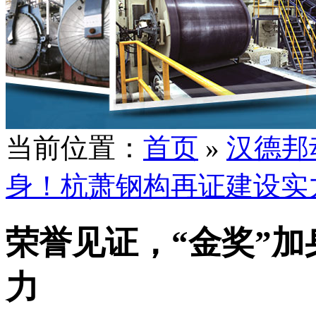
当前位置：
首页
»
汉德邦
身！杭萧钢构再证建设实
荣誉见证，“金奖”
力