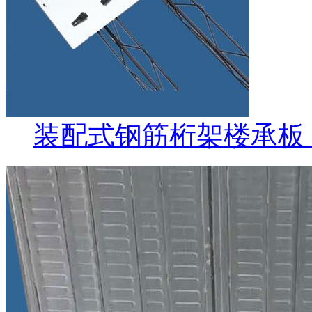
装配式钢筋桁架楼承板（