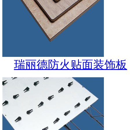
瑞丽德防火贴面装饰板