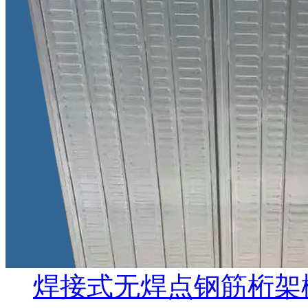
焊接式无焊点钢筋桁架