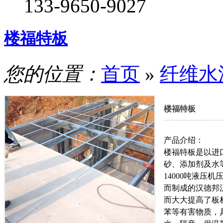
133-9650-9027
楼福特板
您的位置：
首页
»
纤维水
楼福特板
产品介绍：
楼福特板是以进
砂、添加剂及水
14000吨液压
而制成的汉德邦
而大大提高了板
苯等有害物质，