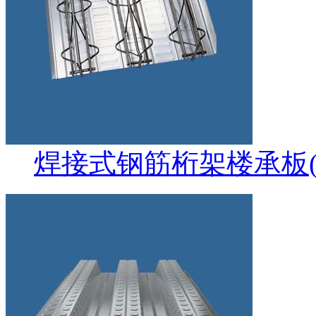
焊接式钢筋桁架楼承板(