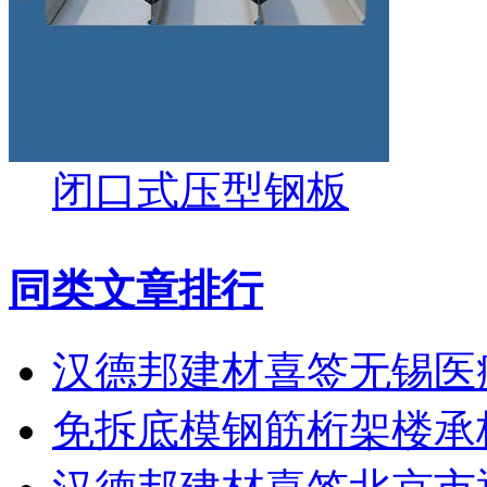
闭口式压型钢板
同类文章排行
汉德邦建材喜签无锡医
免拆底模钢筋桁架楼承