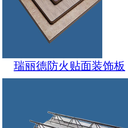
瑞丽德防火贴面装饰板