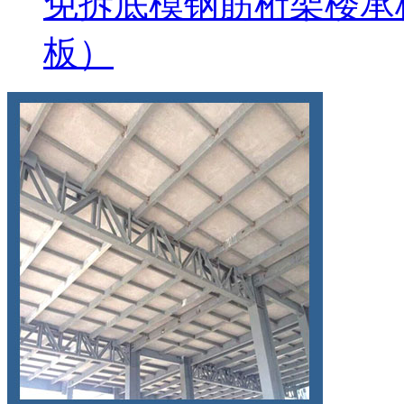
免拆底模钢筋桁架楼承
板）